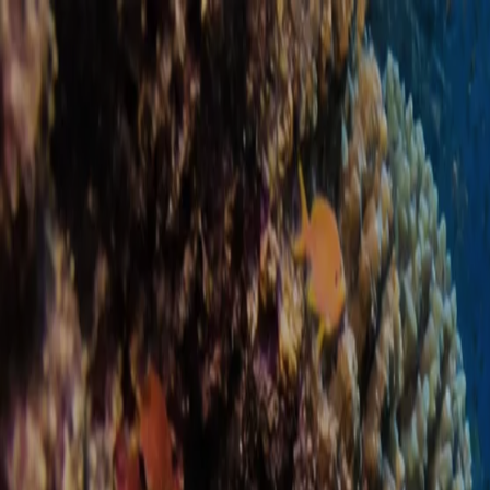
Gå til indhold
Hurghada
·
Dive
Red Sea · Egypt
Daglig dykning
Kurser
Dykkersteder
Snorkling
Priser
Om os
Fotofix
Grat
DA
Book et dyk
0
m ·
Surface
12
m ·
Open Water
30
m ·
Max depth
0
m
Depth
0
m
/
30
m