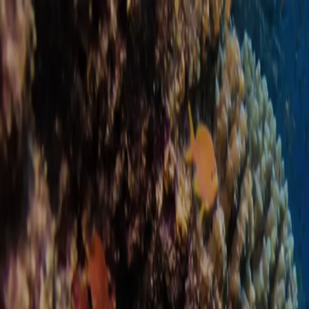
Przejdź do treści
Hurghada
·
Dive
Red Sea · Egypt
Nurkowanie dzienne
Kursy
Miejsca nurkowe
Snorkeling
Cennik
O nas
P
PL
Zarezerwuj nurkowanie
0
m ·
Surface
12
m ·
Open Water
30
m ·
Max depth
0
m
Depth
0
m
/
30
m