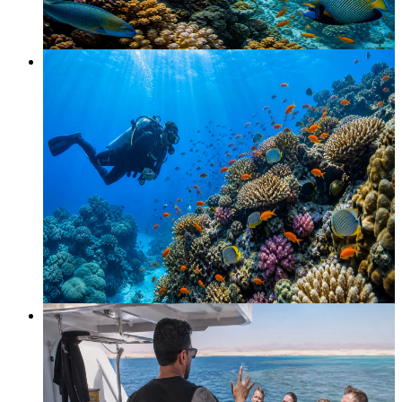
€
35
€
45
一日行程
−
18
%
每日潜水 · 两次船潜
两瓶气、两个 Hurghada 潜点，€45。简报、水面休息、
船上午餐。仅限持证潜水员。
1 天 · 2 次船潜
Open Water+ 持证
起价
€
45
€
55
PADI 课程
−
18
%
PADI Open Water 课程
3-4 天在 Hurghada 获得 PADI 证书，€330。家中完成