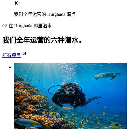
40
+
我们全年运营的 Hurghada 潜点
02
·
在 Hurghada 哪里潜水
我们全年运营的六种潜水。
所有项目
体验潜水
−
22
%
体验潜水
€35 体验第一次水下呼吸。5 米水深练习技巧，然后由
PADI 教练陪同在真正的 Hurghada 珊瑚礁潜水。
半天 · 1 次潜水
无需经验
起价