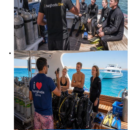
eLearning，和我们完成四次开放水域潜水。
3-4 天 · 4 次潜水 + 在线学习
初学者 · 10 岁以上
起价
€
330
€
400
Advanced
−
15
%
PADI Advanced Open Water
两天五次探险潜水，€290。Deep 和 Navigation 必做，其
余可选。完成后可潜至 30 米。
2 天 · 5 次冒险潜水
Open Water · 12 岁以上
起价
€
290
€
340