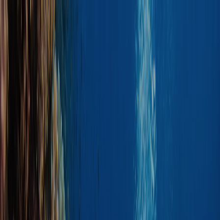
跳到内容
Hurghada
·
Dive
Red Sea · Egypt
每日潜水
课程
潜点
浮潜
价格
关于我们
照片修复
免费
ZH
预订潜水
0
m ·
Surface
12
m ·
Open Water
30
m ·
Max depth
0
m
Depth
0
m
/
30
m