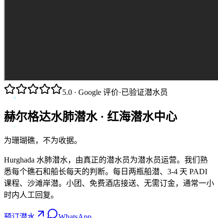
5.0
· Google 评价
·
已验证潜水员
赫尔格达水肺潜水 · 红海潜水中心
为珊瑚礁，不为收据。
Hurghada 水肺潜水，由真正的潜水员为潜水员运营。我们熟
悉每个礁石和船长每天的判断。每日两瓶船潜、3-4 天 PADI
课程、沙滩岸潜。小团、免费酒店接送、无需订金，通常一小
时内人工回复。
预订潜水
WhatsApp