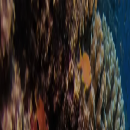
Ir al contenido
Hurghada
·
Dive
Red Sea · Egypt
Buceo diario
Cursos
Sitios de buceo
Snorkel
Precios
Sobre nosotros
Arre
ES
Reservar inmersión
0
m ·
Surface
12
m ·
Open Water
30
m ·
Max depth
0
m
Depth
0
m
/
30
m